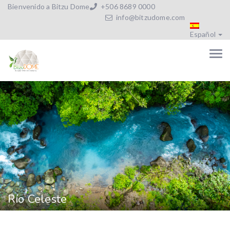
Bienvenido a Bitzu Dome
+506 8689 0000
info@bitzudome.com
Español
Río Celeste