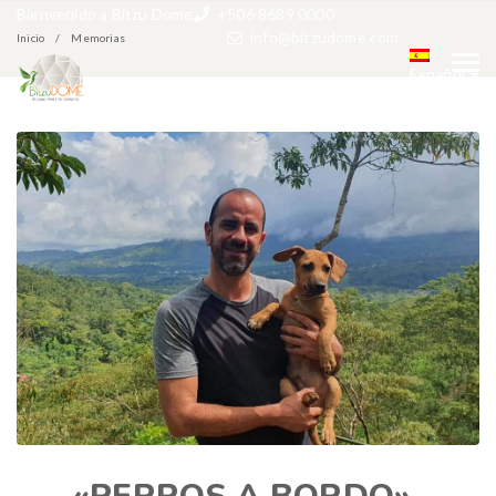
Bienvenido a Bitzu Dome
+506 8689 0000
info@bitzudome.com
Inicio
Memorias
Español